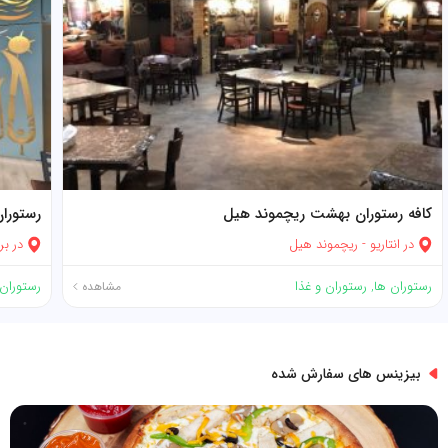
کافه رستوران بهشت ریچموند هیل
رستورا
در
انتاریو
-
ریچموند هیل
در
بر
رستوران ها
,
رستوران و غذا
رستوران 
مشاهده
بیزینس های سفارش شده