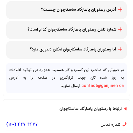
صبح الی 11:00 شب
آدرس رستوران پاسارگاد ساسکاچوان چیست؟
2565 Barnet Hwy #22, Coquitlam, BC V3H 4E2, Canada
شماره تلفن رستوران پاسارگاد ساسکاچوان کدام است؟
16044744773+
آیا رستوران پاسارگاد ساسکاچوان امکان دلیوری دارد؟
بله، رستوران پاسارگاد ساسکاچوان قابلیت دلیوری سریع به تمام
مشتریان را دارد.
در صورتی که صاحب این کسب و کار هستید، همواره می توانید اطلاعات
به روز شده تان جهت قرارگیری در صفحه را به آدرس
contact@ganjineh.ca
ارسال نمایید.
ارتباط با رستوران پاسارگاد ساسکاچوان
شماره تماس
4477 447 (160)