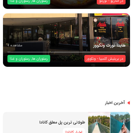
در
انتاریو
-
تورنتو
رستوران ها
,
رستوران و غذا
هایدا نورث ونکوور
مشاهده
در
بریتیش کلمبیا
-
ونکوور
رستوران ها
,
رستوران و غذا
آخرین اخبار
طولانی ترین پل معلق کانادا
اخبار کانادا