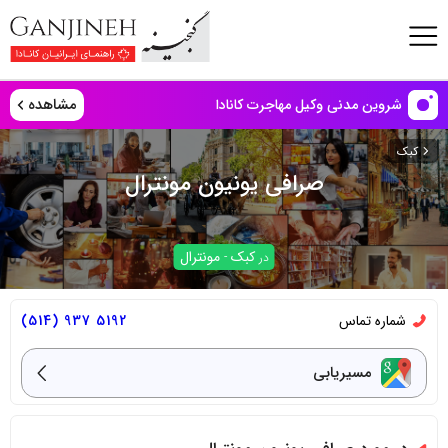
مشاهده
شروین مدنی وکیل مهاجرت کانادا
کبک
صرافی یونیون مونترال
کبک
مونترال
در
-
شماره تماس
5192 937 (514)
مسیریابی