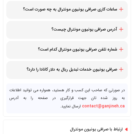
ساعات کاری صرافی یونیون مونترال به چه صورت است؟
همه روزه از ساعت 10 صبح الی 6 عصر - یکشنبه ها تعطیل است
آدرس صرافی یونیون مونترال چیست؟
1855 Saint-Catherine St W, Montreal, Quebec H3H 1M4,
Canada
شماره تلفن صرافی یونیون مونترال کدام است؟
15149375192+
صرافی یونیون خدمات تبدیل ریال به دلار کانادا را دارد؟
بله، صرافی یونیون
خدمات ارزی و تبدیل دلار آمریکا به کانادا و دلار
کانادا به ریال ایران
را دارد
در صورتی که صاحب این کسب و کار هستید، همواره می توانید اطلاعات
به روز شده تان جهت قرارگیری در صفحه را به آدرس
contact@ganjineh.ca
ارسال نمایید.
ارتباط با صرافی یونیون مونترال