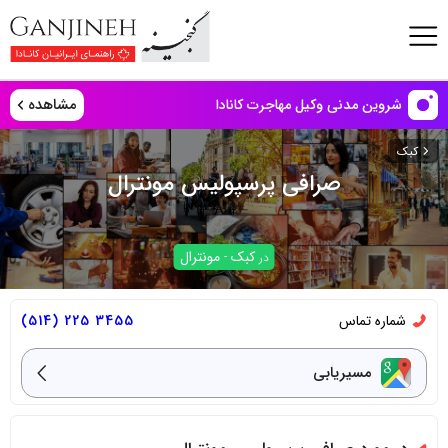
مشاهده
شروین مدنی وکیل مهاجرت کانادا
کبک
صرافی پرسپولیس مونترال
کبک
مونترال
در
-
شماره تماس
3455 225 (514)
مسیریابی