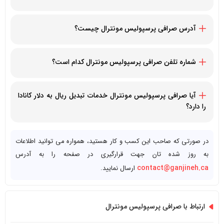
همه روزه از ساعت 10:30 صبح الی 6 عصر - یکشنبه ها تعطیل است
آدرس صرافی پرسپولیس مونترال چیست؟
5774 Sherbrooke St W, Montreal, Quebec H4A 1X1, Canada
شماره تلفن صرافی پرسپولیس مونترال کدام است؟
15142253455+
آیا صرافی پرسپولیس مونترال خدمات تبدیل ریال به دلار کانادا
را دارد؟
بله، صرافی پرسپولیس مونترال
خدمات ارزی و تبدیل دلار آمریکا به
کانادا و دلار کانادا به ریال ایران
را دارد
در صورتی که صاحب این کسب و کار هستید، همواره می توانید اطلاعات
به روز شده تان جهت قرارگیری در صفحه را به آدرس
contact@ganjineh.ca
ارسال نمایید.
ارتباط با صرافی پرسپولیس مونترال