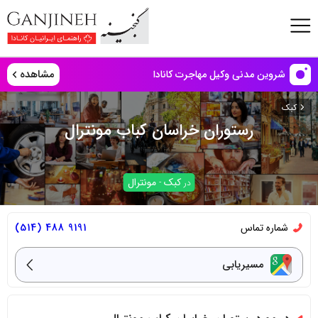
مشاهده
شروین مدنی وکیل مهاجرت کانادا
کبک
رستوران خراسان کباب مونترال
کبک
مونترال
در
-
شماره تماس
9191 488 (514)
مسیریابی