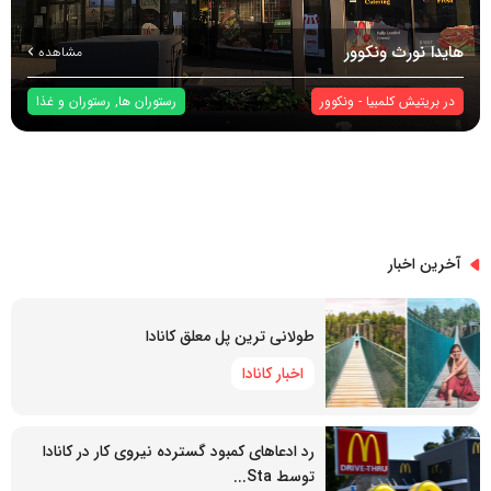
هایدا نورث ونکوور
مشاهده
در
بریتیش کلمبیا
-
ونکوور
رستوران ها
,
رستوران و غذا
آخرین اخبار
طولانی ترین پل معلق کانادا
اخبار کانادا
رد ادعاهای کمبود گسترده نیروی کار در کانادا
توسط Sta...