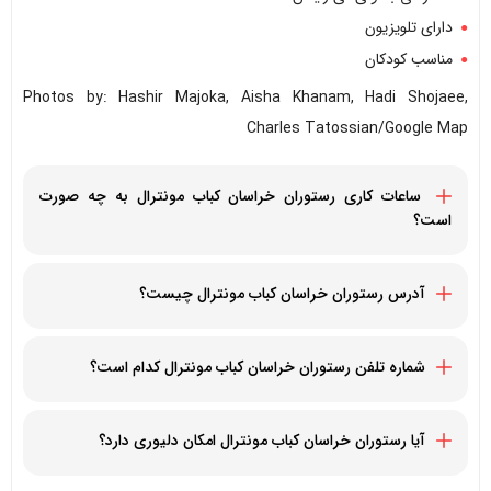
دارای تلویزیون
مناسب کودکان
Photos by: Hashir Majoka, Aisha Khanam, Hadi Shojaee,
Charles Tatossian/Google Map
ساعات کاری رستوران خراسان کباب مونترال به چه صورت
است؟
هر روز از 12 ظهر الی 10 شب - دوشنبه ها تعطیل است
آدرس رستوران خراسان کباب مونترال چیست؟
5625 Sherbrooke St W, Montreal, Quebec H4A 1W8,
Canada
شماره تلفن رستوران خراسان کباب مونترال کدام است؟
15144889191+
آیا رستوران خراسان کباب مونترال امکان دلیوری دارد؟
بله، رستوران خراسان کباب مونترال قابلیت دلیوری سریع به تمام