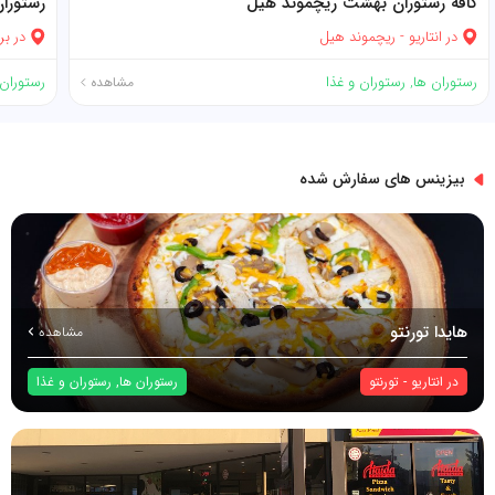
کافه رستوران بهشت ریچموند هیل
رستورا
در
انتاریو
-
ریچموند هیل
در
بر
رستوران ها
,
رستوران و غذا
رستوران 
مشاهده
بیزینس های سفارش شده
هایدا تورنتو
مشاهده
در
انتاریو
-
تورنتو
رستوران ها
,
رستوران و غذا