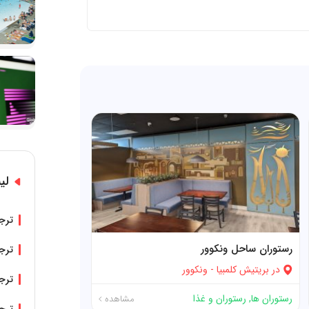
لی
ترجم
رستوران ساحل ونکوور
ترجم
در
بریتیش کلمبیا
-
ونکوور
ترجم
رستوران ها
,
رستوران و غذا
مشاهده