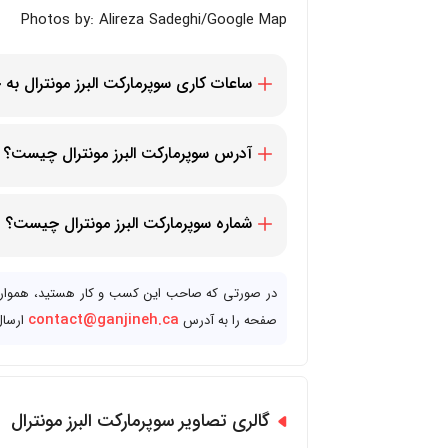
Photos by: Alireza Sadeghi/Google Map
ساعات کاری سوپرمارکت البرز مونترال ب
همه روزه از ساعت 11 صبح الی 7 شب، شنبه و یکشنبه ها از ساعت 10 صبح تا 6 عصر
آدرس سوپرمارکت البرز مونترال چیست؟
-Jacques, Montréal, QC H4B 1V3, Canada
شماره سوپرمارکت البرز مونترال چیست؟
15146385100+
در صورتی که صاحب این کسب و کار هستید، همواره م
contact@ganjineh.ca
صفحه را به آدرس
ارسال
گالری تصاویر سوپرمارکت البرز مونترال