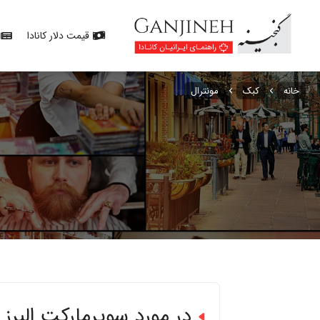
قیمت دلار کانادا
خانه
کبک
مونترال
در مورد سوپرمارکت البرز 