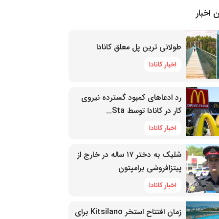
 اخبار
طولانی ترین پل معلق کانادا
اخبار کانادا
رد ادعاهای کمبود گسترده نیروی
کار در کانادا توسط Sta...
اخبار کانادا
شلیک به دختر ۱۷ ساله در خارج از
پیتزافروشی برامپتون
اخبار کانادا
زمان افتتاح استخر Kitsilano برای