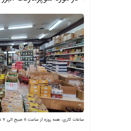
ساعات کاری: همه روزه از ساعت 11 صبح الی 7 شب، شنبه و یکشنبه ها از ساعت 10 صبح تا 6 عصر