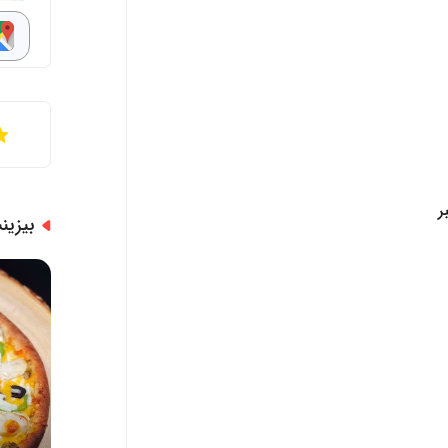
ر
بیزی