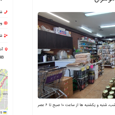
شم
وب
شب
آد
4B
rs
Leaflet