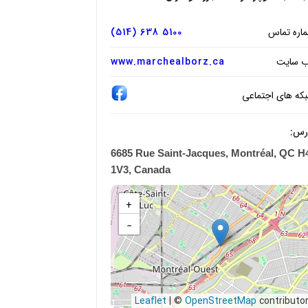
اره تماس
5100 638 (514)
 سایت
www.marchealborz.ca
که های اجتماعی
رس:
6685 Rue Saint-Jacques, Montréal, QC H
1V3, Canada
+
−
|
©
OpenStreetMap
contributo