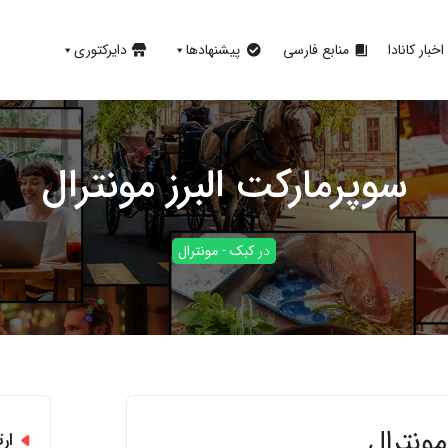
اخبار کانادا
منابع فارسی
پیشنهادها
دایرکتوری
سوپرمارکت البرز مونترال
در
کبک
-
مونترال
مونترال
ار