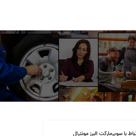
تباط با سوپرمارکت البرز مونترال