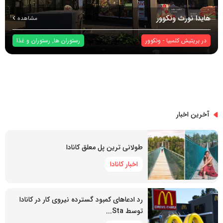
هایدا نورث ونکوور
مشاهده
در
بریتیش کلمبیا
-
ونکوور
رستوران ها
,
رستوران و غذا
آخرین اخبار
طولانی ترین پل معلق کانادا
اخبار کانادا
رد ادعاهای کمبود گسترده نیروی کار در کانادا
توسط Sta...