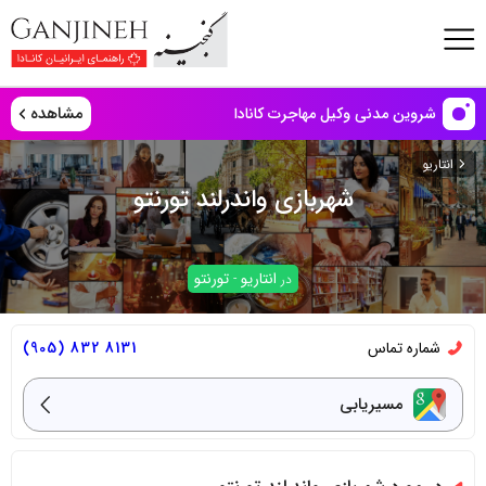
مشاهده
شروین مدنی وکیل مهاجرت کانادا
انتاریو
شهربازی واندرلند تورنتو
انتاریو
تورنتو
در
-
شماره تماس
8131 832 (905)
مسیریابی