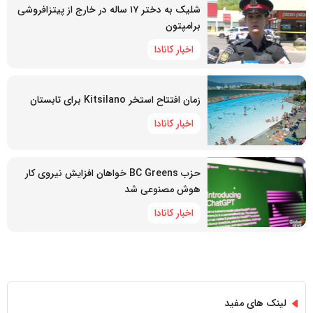
شلیک به دختر ۱۷ ساله در خارج از پیتزافروشی
برامپتون
اخبار کانادا
زمان افتتاح استخر Kitsilano برای تابستان
اخبار کانادا
حزب BC Greens خواهان افزایش نیروی کار
هوش مصنوعی شد
اخبار کانادا
لینک های مفید