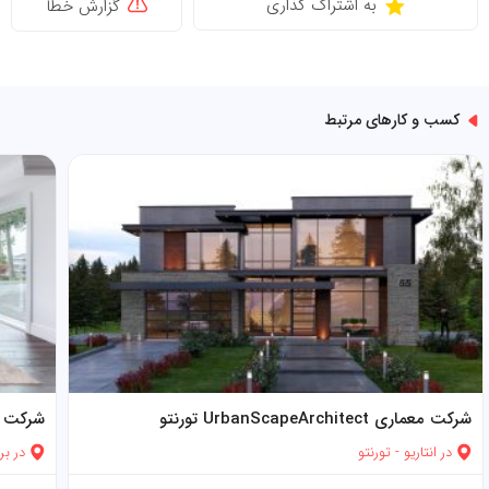
به اشتراک گذاری
گزارش خطا
کسب و کارهای مرتبط
شرکت معماری UrbanScapeArchitect تورنتو
شرکت معمار
در
انتاریو
-
تورنتو
در
بر