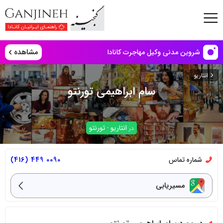
مشاهده
شروین مدنی وکیل مهاجرت کانادا
انتاریو
سام ابراهیمی تورنتو
انتاریو
تورنتو
در
-
شماره تماس
0090 449 (416)
مسیریابی