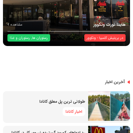
هایدا نورث ونکوور
مشاهده
در
بریتیش کلمبیا
-
ونکوور
رستوران ها
,
رستوران و غذا
آخرین اخبار
طولانی ترین پل معلق کانادا
اخبار کانادا
رد ادعاهای کمبود گسترده نیروی کار در کانادا