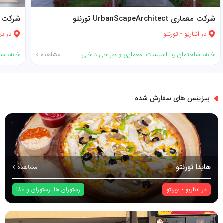
شرکت معماری UrbanScapeArchitect تورنتو
شرکت معمار
در
انتاریو
-
تورنتو
در
بر
خانه، ساختمان و تاسیسات
,
معماری و طراحی داخلی
خانه، س
مشاهده
بیزینس های سفارش شده
هایدا تورنتو
مشاهده
در
انتاریو
-
تورنتو
رستوران ها
,
رستوران و غذا