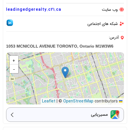
وب سایت
leadingedgerealty.c21.ca
شبکه های اجتماعی
آدرس:
1053 MCNICOLL AVENUE TORONTO, Ontario M1W3W6
+
−
|
©
OpenStreetMap
contributors
Leaflet
مسیریابی