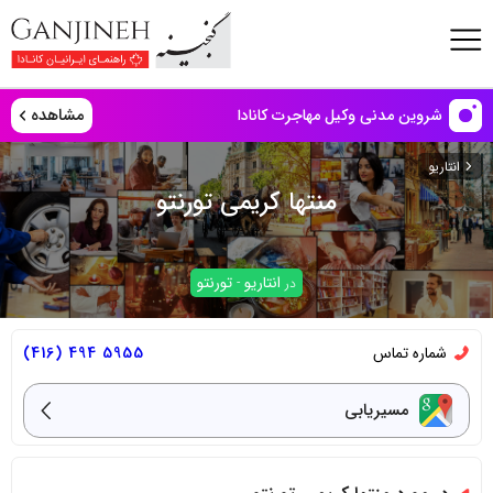
مشاهده
شروین مدنی وکیل مهاجرت کانادا
انتاریو
منتها کریمی تورنتو
انتاریو
تورنتو
در
-
شماره تماس
5955 494 (416)
مسیریابی