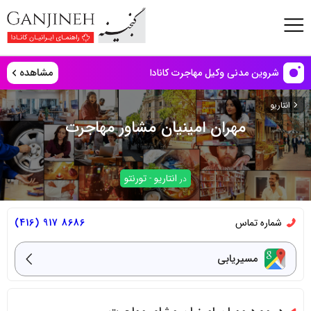
مشاهده
شروین مدنی وکیل مهاجرت کانادا
انتاریو
مهران امینیان مشاور مهاجرت
انتاریو
تورنتو
در
-
شماره تماس
8686 917 (416)
مسیریابی