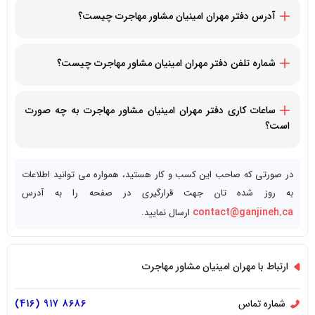
آدرس دفتر مهران امینیان مشاور مهاجرت چیست؟
131Batson Dr, Aurora, ON L4G 3S6, Canada
شماره تلفن دفتر مهران امینیان مشاور مهاجرت چیست؟
14169178686+
14168382244+
ساعات کاری دفتر مهران امینیان مشاور مهاجرت به چه صورت
است؟
دفتر مهران امینیان مشاور مهاجرت ، روز های دوشنبه تا جمعه از
ساعت 9 صبح تا 5 عصر در دسترس مراجعین عزیز است.
در صورتی که صاحب این کسب و کار هستید، همواره می توانید اطلاعات
به روز شده تان جهت قرارگیری در صفحه را به آدرس
contact@ganjineh.ca
ارسال نمایید.
ارتباط با مهران امینیان مشاور مهاجرت
شماره تماس
8686 917 (416)