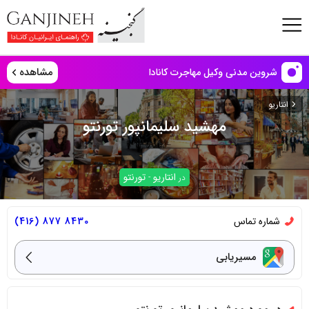
مشاهده
شروین مدنی وکیل مهاجرت کانادا
انتاریو
مهشید سلیمانپور تورنتو
انتاریو
تورنتو
در
-
شماره تماس
8430 877 (416)
مسیریابی