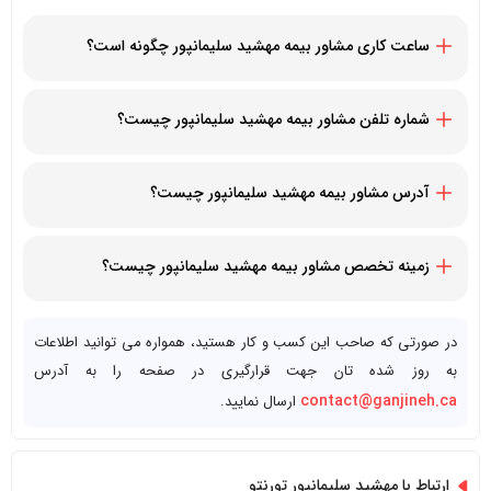
ساعت کاری مشاور بیمه مهشید سلیمانپور چگونه است؟
همه روزه
شماره تلفن مشاور بیمه مهشید سلیمانپور چیست؟
14168778430+
آدرس مشاور بیمه مهشید سلیمانپور چیست؟
1550 16th Ave Bldg B Unit 3&4, Richmond Hill, ON L4B 3K9,
Canada
زمینه تخصص مشاور بیمه مهشید سلیمانپور چیست؟
مشاور بیمه
در صورتی که صاحب این کسب و کار هستید، همواره می توانید اطلاعات
به روز شده تان جهت قرارگیری در صفحه را به آدرس
contact@ganjineh.ca
ارسال نمایید.
ارتباط با مهشید سلیمانپور تورنتو