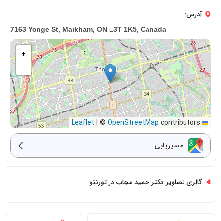
آدرس:
7163 Yonge St, Markham, ON L3T 1K5, Canada
+
−
|
©
OpenStreetMap
contributors
Leaflet
مسیریابی
گالری تصاویر دکتر حمید مجاب در تورنتو