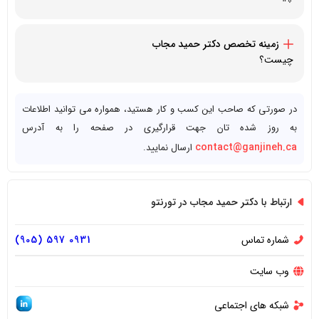
7163 Yonge St, Markham, ON L3T 1K5, Canada
زمینه تخصص دکتر
حمید مجاب
چیست؟
متخصص غدد
در صورتی که صاحب این کسب و کار هستید، همواره می توانید اطلاعات
به روز شده تان جهت قرارگیری در صفحه را به آدرس
contact@ganjineh.ca
ارسال نمایید.
ارتباط با دکتر حمید مجاب در تورنتو
شماره تماس
0931 597 (905)
وب سایت
شبکه های اجتماعی