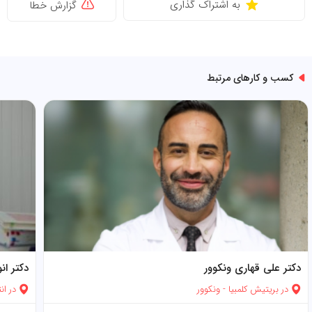
به اشتراک گذاری
گزارش خطا
کسب و کارهای مرتبط
دکتر علی قهاری ونکوور
دکتر ان
در
بریتیش کلمبیا
-
ونکوور
در
انت