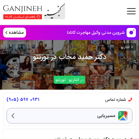
مشاهده
شروین مدنی وکیل مهاجرت کانادا
انتاریو
دکتر حمید مجاب در تورنتو
انتاریو
تورنتو
در
-
شماره تماس
0931 597 (905)
مسیریابی