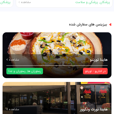
پزشکان
,
پزشکی و سلامت
پزشکان
,
مشاهده
بیزینس های سفارش شده
هایدا تورنتو
مشاهده
در
انتاریو
-
تورنتو
رستوران ها
,
رستوران و غذا
هایدا نورث ونکوور
مشاهده