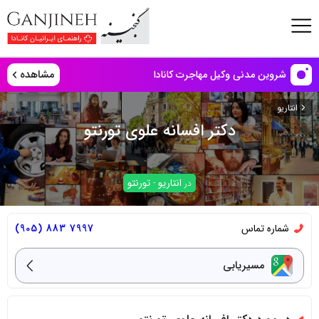
مشاهده
شروین مدنی وکیل مهاجرت کانادا
انتاریو
دکتر افسانه علوی تورنتو
انتاریو
تورنتو
در
-
شماره تماس
7997 883 (905)
مسیریابی