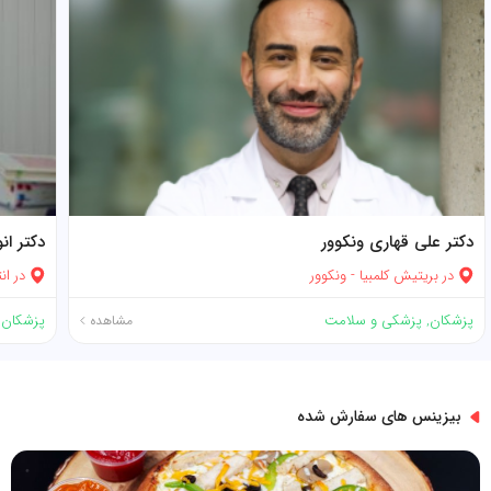
دکتر علی قهاری ونکوور
دکتر ان
در
بریتیش کلمبیا
-
ونکوور
در
انت
پزشکان
,
پزشکی و سلامت
پزشکان
,
مشاهده
بیزینس های سفارش شده