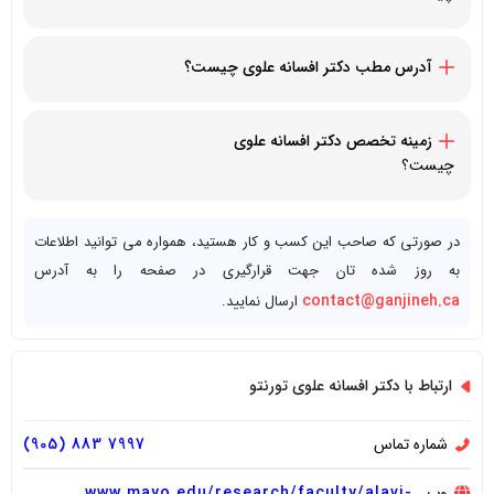
19058837997+
آدرس مطب دکتر
افسانه علوی
چیست؟
1077 N Service Rd, Mississauga, ON L4Y, Canada
زمینه تخصص دکتر
افسانه علوی
چیست؟
متخصص پوست (درماتولوژی)
در صورتی که صاحب این کسب و کار هستید، همواره می توانید اطلاعات
به روز شده تان جهت قرارگیری در صفحه را به آدرس
contact@ganjineh.ca
ارسال نمایید.
ارتباط با دکتر افسانه علوی تورنتو
شماره تماس
7997 883 (905)
وب
www.mayo.edu/research/faculty/alavi-