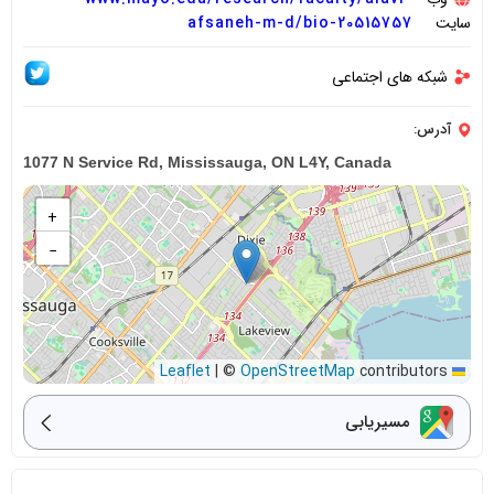
سایت
afsaneh-m-d/bio-20515757
شبکه های اجتماعی
آدرس:
1077 N Service Rd, Mississauga, ON L4Y, Canada
+
−
|
©
OpenStreetMap
contributors
Leaflet
مسیریابی