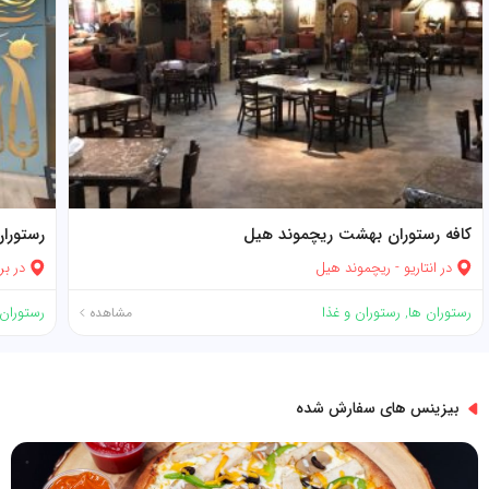
کافه رستوران بهشت ریچموند هیل
رستورا
در
انتاریو
-
ریچموند هیل
در
بر
رستوران ها
,
رستوران و غذا
رستوران 
مشاهده
بیزینس های سفارش شده