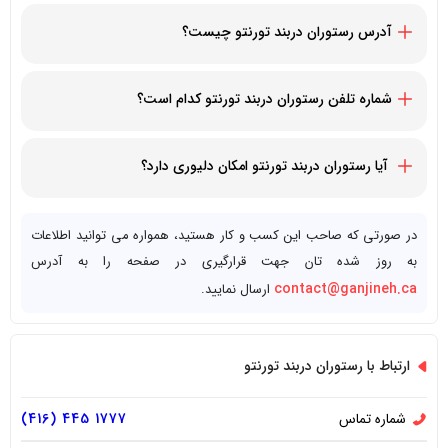
آدرس رستوران دربند تورنتو چیست؟
879 York Mills Rd, North York, ON M3B 1Y5
شماره تلفن رستوران دربند تورنتو کدام است؟
14164451777+
آیا رستوران دربند تورنتو امکان دلیوری دارد؟
بله، رستوران دربند تورنتو قابلیت دلیوری سریع به تمام مشتریان را
دارد
در صورتی که صاحب این کسب و کار هستید، همواره می توانید اطلاعات
به روز شده تان جهت قرارگیری در صفحه را به آدرس
contact@ganjineh.ca
ارسال نمایید.
ارتباط با رستوران دربند تورنتو
شماره تماس
1777 445 (416)