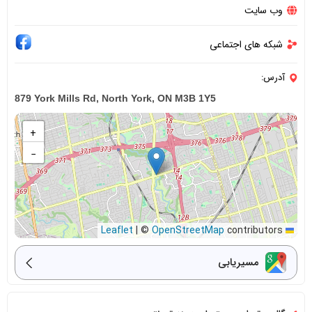
وب سایت
شبکه های اجتماعی
آدرس:
879 York Mills Rd, North York, ON M3B 1Y5
+
−
|
©
OpenStreetMap
contributors
Leaflet
مسیریابی