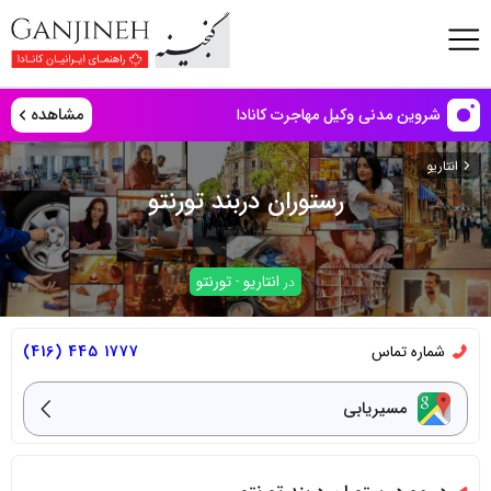
مشاهده
شروین مدنی وکیل مهاجرت کانادا
انتاریو
رستوران دربند تورنتو
انتاریو
تورنتو
در
-
شماره تماس
1777 445 (416)
مسیریابی