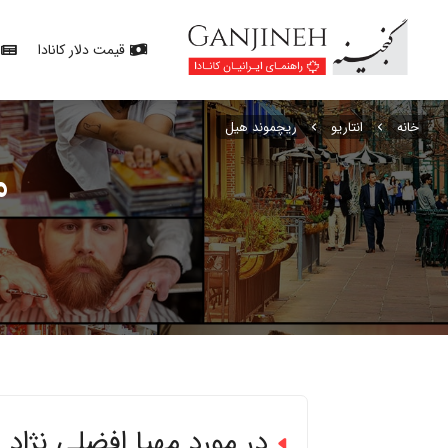
قیمت دلار کانادا
خانه
انتاریو
ریچموند هیل
م
در مورد مهیا افضلی نژاد