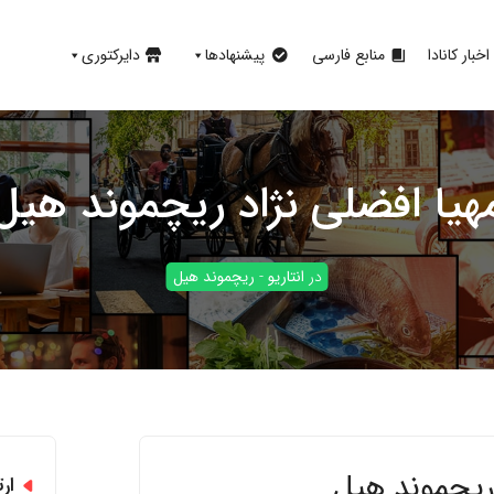
اخبار کانادا
منابع فارسی
پیشنهادها
دایرکتوری
هیا افضلی نژاد ریچموند هیل
در
انتاریو
-
ریچموند هیل
 ریچموند هیل
ار