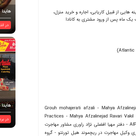
هایدا ت
ینه هایی از قبیل کاریابی، اجاره و خرید منزل،
ت یک ماه پس از ورود مشتری به کانادا
در
انت
هایدا 
Grouh mohajerati afzali - Mahya Afzaline
Practices - Mahya Afzalinejad Ravari Vakil
در
بری
Iranian Immigration Lawyer -گروه مهاجرتی AIP - دفتر مهیا افضلی نژاد راوری مشاور مهاجرت
وری وکیل مهاجرت در ریچموند هیل تورنتو - گروه