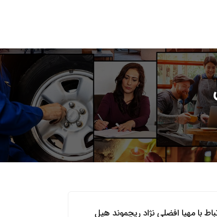
تباط با مهیا افضلی نژاد ریچموند هیل