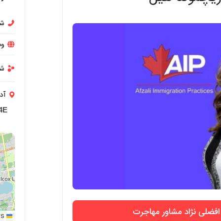
شم
وب
شب
آد
4E
فضلی نژاد مشاور مهاجرت
rs
Leaflet