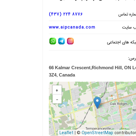
اره تماس
8776 224 (437)
 سایت
www.aipcanada.com
که های اجتماعی
رس:
66 Kalmar Crescent,Richmond Hill, ON L
3Z4, Canada
+
−
|
©
OpenStreetMap
contributo