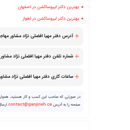
بهترین دکتر لیپوساکشن در اصفهان
بهترین دکتر لیپوساکشن در اهواز
آدرس دفتر مهیا افضلی نژاد مشاور مه
cent,Richmond Hill, ON L4E 3Z4, Canada
شماره تلفن دفتر مهیا افضلی نژاد مشا
14372248776+
ساعات کاری دفتر مهیا افضلی نژاد مشا
دسترس مراجعین عزیز است.
در صورتی که صاحب این کسب و کار هستید، همواره م
contact@ganjineh.ca
صفحه را به آدرس
ارسال