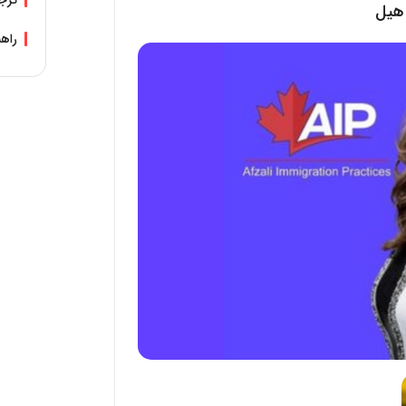
ترجم
 هیل
راهن