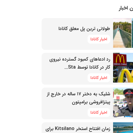
 اخبار
طولانی ترین پل معلق کانادا
اخبار کانادا
رد ادعاهای کمبود گسترده نیروی
کار در کانادا توسط Sta...
اخبار کانادا
شلیک به دختر ۱۷ ساله در خارج از
پیتزافروشی برامپتون
اخبار کانادا
زمان افتتاح استخر Kitsilano برای