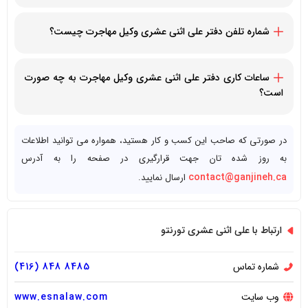
2Pardee Ave #102, Toronto, ON M6K 3H5, Canada
شماره تلفن دفتر علی اثنی عشری وکیل مهاجرت چیست؟
14168488485+
ساعات کاری دفتر علی اثنی عشری وکیل مهاجرت به چه صورت
است؟
علی اثنی عشری وکیل مهاجرت، دوشنبه تا جمعه از ساعت 08:30
صبح تا 5 بعد از ظهر در دسترس مراجعین عزیز است.
در صورتی که صاحب این کسب و کار هستید، همواره می توانید اطلاعات
به روز شده تان جهت قرارگیری در صفحه را به آدرس
contact@ganjineh.ca
ارسال نمایید.
ارتباط با علی اثنی عشری تورنتو
شماره تماس
8485 848 (416)
وب سایت
www.esnalaw.com