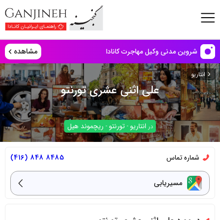
مشاهده
شروین مدنی وکیل مهاجرت کانادا
انتاریو
علی اثنی عشری تورنتو
انتاریو
تورنتو
ریچموند هیل
در
-
-
شماره تماس
8485 848 (416)
مسیریابی