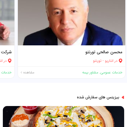
محسن صالحی تورنتو
شرکت بی
در
انتاریو
-
تورنتو
در
انت
خدمات عمومی
,
مشاور بیمه
خدمات 
مشاهده
بیزینس های سفارش شده