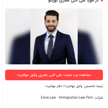
در مورد علی اثنی عشری تورنتو
مشاهده وب سایت علی اثنی عشری وکیل مهاجرت
زمینه تخصص: وکیل مهاجرت/ دفتر مهاجرت
شرکت: Esna Law - Immigration Law Firm