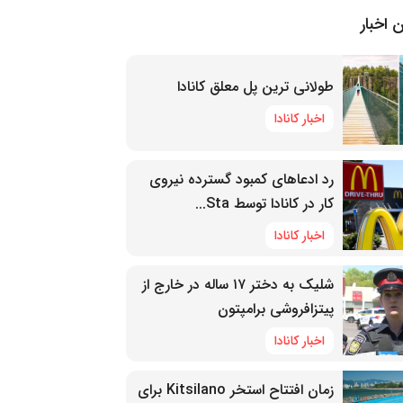
 اخبار
طولانی ترین پل معلق کانادا
اخبار کانادا
رد ادعاهای کمبود گسترده نیروی
کار در کانادا توسط Sta...
اخبار کانادا
شلیک به دختر ۱۷ ساله در خارج از
پیتزافروشی برامپتون
اخبار کانادا
زمان افتتاح استخر Kitsilano برای