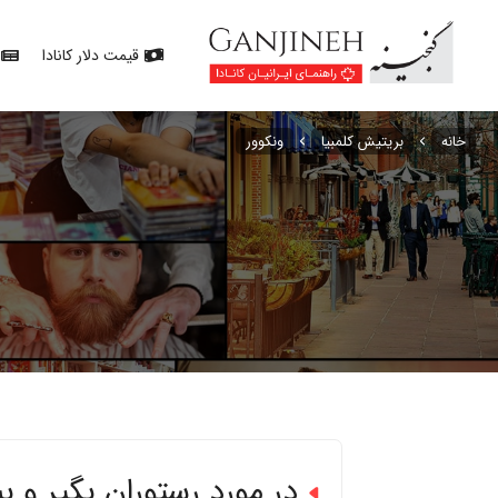
قیمت دلار کانادا
خانه
بریتیش کلمبیا
ونکوور
در مورد رستوران بگیر و بب