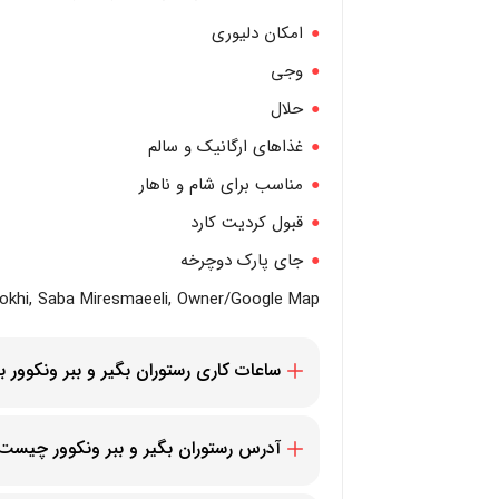
امکان دلیوری
وجی
حلال
غذاهای ارگانیک و سالم
مناسب برای شام و ناهار
قبول کردیت کارد
جای پارک دوچرخه
rokhi, Saba Miresmaeeli, Owner/Google Map
ساعات کاری رستوران بگیر و ببر ونکوور
همه روزه از 11 صبح تا 10 شب
آدرس رستوران بگیر و ببر ونکوور چیست
e, North Vancouver, BC V7M 2J8, Canada