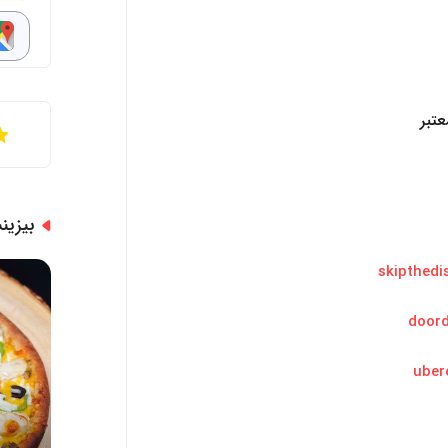
عتبر
بیزی