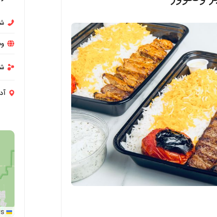
شم
وب
شب
آد
rs
Leaflet