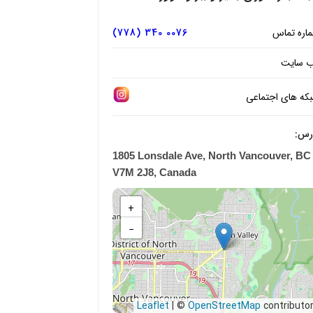
اره تماس
0076 340 (778)
 سایت
که های اجتماعی
رس:
1805 Lonsdale Ave, North Vancouver, BC
V7M 2J8, Canada
+
−
|
©
OpenStreetMap
contributo