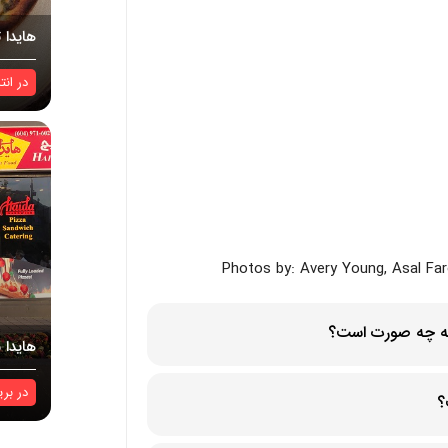
هایدا ت
در
انت
Photos by: Avery Young, Asal Fa
 به چه صورت است؟
هایدا 
در
بری
؟
1805 Lonsdale Av