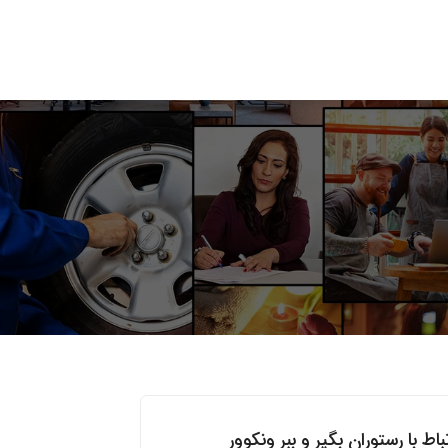
باط با رستوران بگیر و ببر ونکوور