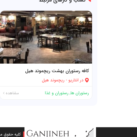
کسب و کارهای مرتبط
کافه رستوران بهشت ریچموند هیل
در
انتاریو
-
ریچموند هیل
رستوران ها
,
رستوران و غذا
مشاهده
کلیه حقوق ما