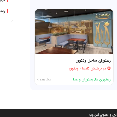
ترجم
راهن
رستوران ساحل ونکوور
در
بریتیش کلمبیا
-
ونکوور
رستوران ها
,
رستوران و غذا
مشاهده
دی و معنوی این وب