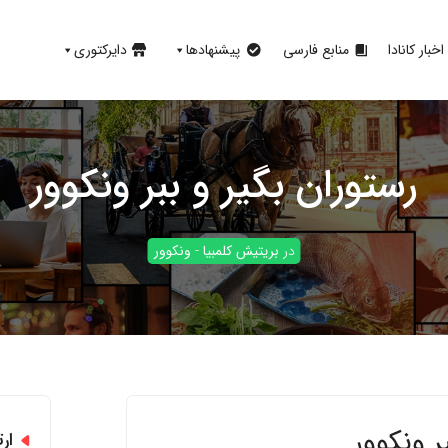
اخبار کانادا
منابع فارسی
پیشنهادها
دایرکتوری
رستوران بگیر و ببر ونکوور
در
بریتیش کلمبیا
-
ونکوور
ر ونکوور
ارت