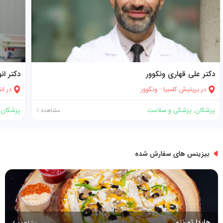
دکتر علی قهاری ونکوور
دکتر ان
در
بریتیش کلمبیا
-
ونکوور
در
انت
پزشکان
,
پزشکی و سلامت
پزشکان
,
مشاهده
بیزینس های سفارش شده
هایدا تورنتو
مشاهده