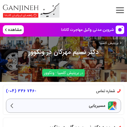
مشاهده
شروین مدنی وکیل مهاجرت کانادا
بریتیش کلمبیا
دکتر نسیم مهرگان در ونکوور
بریتیش کلمبیا
ونکوور
در
-
شماره تماس
-746 336 (04-)
مسیریابی