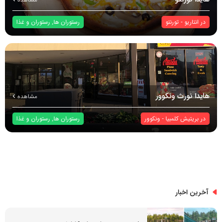
در
انتاریو
-
تورنتو
رستوران ها
,
رستوران و غذا
هایدا نورث ونکوور
مشاهده
در
بریتیش کلمبیا
-
ونکوور
رستوران ها
,
رستوران و غذا
آخرین اخبار