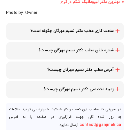
بهترین دکتر لیپوماتیک شکم در کرج
Photo by: Owner
ساعت کاری مطب دکتر نسیم مهرگان چگونه است؟
دوشنبه تا جمعه 8:30 صبح تا 6 بعد از ظهر و شنبه و یکشنبه 11 صبح
تا 4 بعد از ظهر
شماره تلفن مطب دکتر نسیم مهرگان چیست؟
604-336-7462
آدرس مطب دکتر نسیم مهرگان چیست؟
505 Smithe StVancouver, BC V6B6H1
زمینه تخصصی دکتر نسیم مهرگان چیست؟
پزشک داروساز
در صورتی که صاحب این کسب و کار هستید، همواره می توانید اطلاعات
به روز شده تان جهت قرارگیری در صفحه را به آدرس
contact@ganjineh.ca
ارسال نمایید.