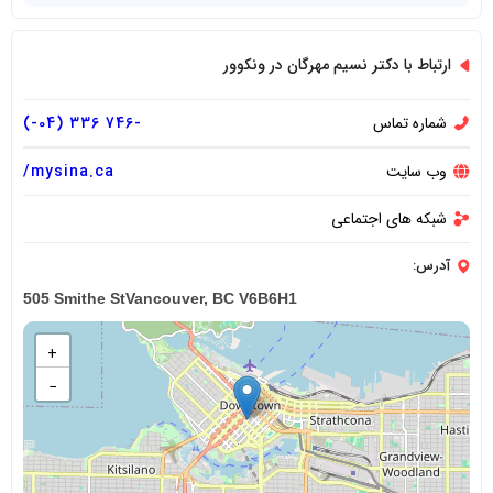
ارتباط با دکتر نسیم مهرگان در ونکوور
شماره تماس
-746 336 (04-)
وب سایت
mysina.ca/
شبکه های اجتماعی
آدرس:
505 Smithe StVancouver, BC V6B6H1
+
−