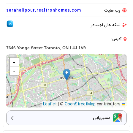
وب سایت
sarahalipour.realtronhomes.com
شبکه های اجتماعی
آدرس:
7646 Yonge Street Toronto, ON L4J 1V9
+
−
|
©
OpenStreetMap
contributors
Leaflet
مسیریابی