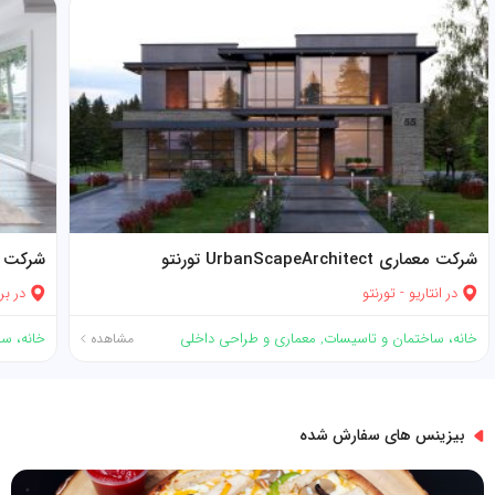
شرکت معماری UrbanScapeArchitect تورنتو
شرکت معمار
در
انتاریو
-
تورنتو
در
بر
خانه، ساختمان و تاسیسات
,
معماری و طراحی داخلی
خانه، س
مشاهده
بیزینس های سفارش شده