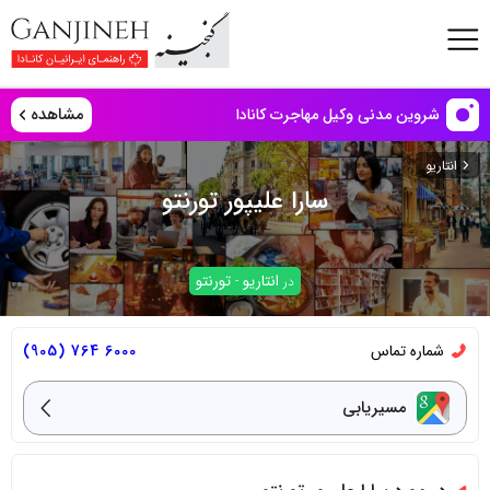
مشاهده
شروین مدنی وکیل مهاجرت کانادا
انتاریو
سارا علیپور تورنتو
انتاریو
تورنتو
در
-
شماره تماس
6000 764 (905)
مسیریابی