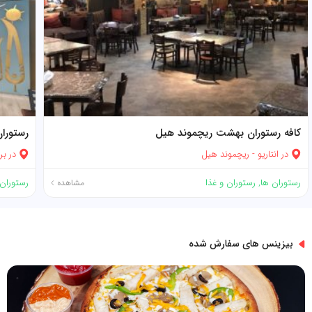
کافه رستوران بهشت ریچموند هیل
رستورا
در
انتاریو
-
ریچموند هیل
در
بر
رستوران ها
,
رستوران و غذا
رستوران 
مشاهده
بیزینس های سفارش شده