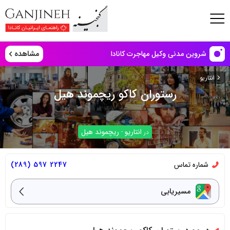
مشاهده
شروین مدنی وکیل مهاجرت کانادا
انتاریو
رستوران کاکو ریچموند هیل
انتاریو
ریچموند هیل
در
-
شماره تماس
2247 597 (289)
مسیریابی