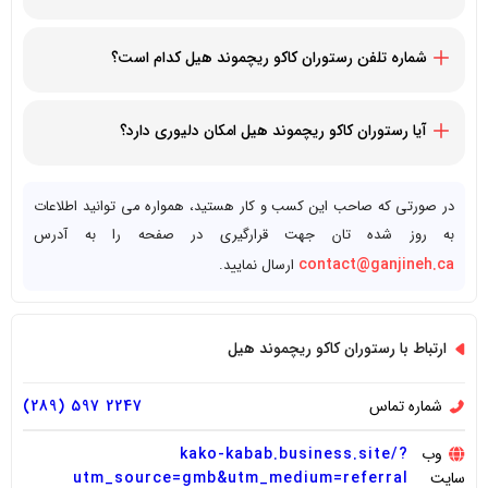
9184 Yonge St #16, Richmond Hill, ON L4C 7A1, Canada
شماره تلفن رستوران کاکو ریچموند هیل کدام است؟
12895972247+
آیا رستوران کاکو ریچموند هیل امکان دلیوری دارد؟
بله، رستوران کاکو ریچموند هیل قابلیت دلیوری سریع به تمام
مشتریان را دارد.
در صورتی که صاحب این کسب و کار هستید، همواره می توانید اطلاعات
به روز شده تان جهت قرارگیری در صفحه را به آدرس
contact@ganjineh.ca
ارسال نمایید.
ارتباط با رستوران کاکو ریچموند هیل
شماره تماس
2247 597 (289)
وب
kako-kabab.business.site/?
سایت
utm_source=gmb&utm_medium=referral