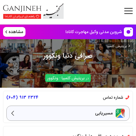
مشاهده
شروین مدنی وکیل مهاجرت کانادا
بریتیش کلمبیا
صرافی دنیا ونکوور
بریتیش کلمبیا
ونکوور
در
-
شماره تماس
2324 913 (604)
مسیریابی