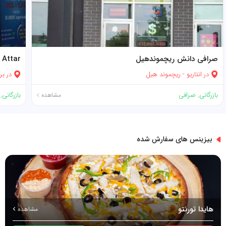
صرافی دانش ریچموندهیل
 Attar
در
انتاریو
-
ریچموند هیل
در
بر
بازرگانی
,
صرافی
بازرگانی
,
مشاهده
بیزینس های سفارش شده
هایدا تورنتو
مشاهده