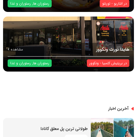
در
انتاریو
-
تورنتو
رستوران ها
,
رستوران و غذا
هایدا نورث ونکوور
مشاهده
در
بریتیش کلمبیا
-
ونکوور
رستوران ها
,
رستوران و غذا
آخرین اخبار
طولانی ترین پل معلق کانادا