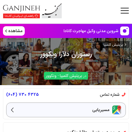
مشاهده
شروین مدنی وکیل مهاجرت کانادا
بریتیش کلمبیا
رستوران دلآرا ونکوور
بریتیش کلمبیا
ونکوور
در
-
شماره تماس
4325 730 (604)
مسیریابی