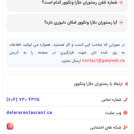
شماره تلفن رستوران دلآرا ونکوور کدام است؟
16047304325+
آیا رستوران دلآرا ونکوور امکان دلیوری دارد؟
بله، رستوران دلآرا ونکوور قابلیت دلیوری سریع به تمام مشتریان را
دارد.
در صورتی که صاحب این کسب و کار هستید، همواره می توانید اطلاعات
به روز شده تان جهت قرارگیری در صفحه را به آدرس
contact@ganjineh.ca
ارسال نمایید.
ارتباط با رستوران دلآرا ونکوور
شماره تماس
4325 730 (604)
وب سایت
delararestaurant.ca
شبکه های اجتماعی