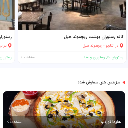
کافه رستوران بهشت ریچموند هیل
رستورا
در
انتاریو
-
ریچموند هیل
در
بر
رستوران ها
,
رستوران و غذا
رستوران 
مشاهده
بیزینس های سفارش شده
هایدا تورنتو
مشاهده