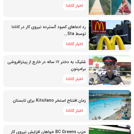
اخبار کانادا
رد ادعاهای کمبود گسترده نیروی کار در کانادا
توسط Sta...
اخبار کانادا
شلیک به دختر ۱۷ ساله در خارج از پیتزافروشی
برامپتون
اخبار کانادا
زمان افتتاح استخر Kitsilano برای تابستان
اخبار کانادا
حزب BC Greens خواهان افزایش نیروی کار