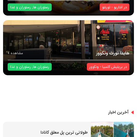
در
انتاریو
-
تورنتو
رستوران ها
,
رستوران و غذا
هایدا نورث ونکوور
مشاهده
در
بریتیش کلمبیا
-
ونکوور
رستوران ها
,
رستوران و غذا
آخرین اخبار
طولانی ترین پل معلق کانادا